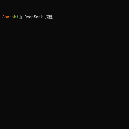
Blog
长期
Found Me
隐私
Anotoki
由
DeepSeek
搭建