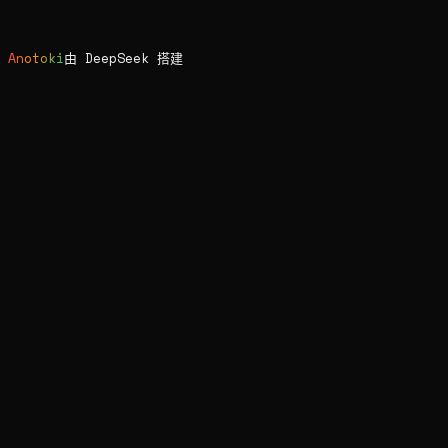
Blog
长期
Found Me
隐私
Anotoki
由
DeepSeek
搭建